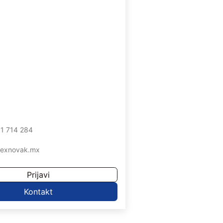
1 714 284
lexnovak.mx
Prijavi
Kontakt