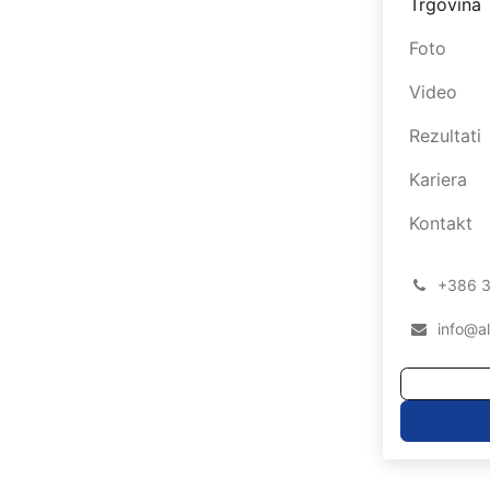
Trgovina
Foto
Video
Rezultati
Kariera
Kontakt
͏
+386 3
info@a