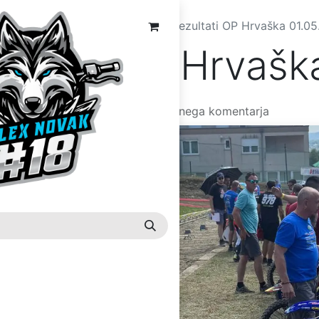
Rezultati iz posameznih dirk
Rezultati OP Hrvaška 01.0
ultati OP Hrvašk
 2025
po
Admin - Mitja
| Še nobenega komentarja