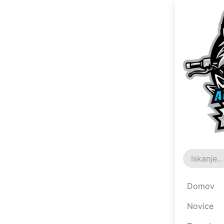
All Blogs
Rez
2. maj
Domov
Novice