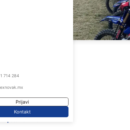
vezava
ovezava
povezava
1 714 284
ovezava
lexnovak.mx
Prijavi
Kontakt
i iz posameznih dirk