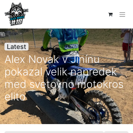
Latest
Alex Novak v Jinínu
pokazal velik napredek
med svetovno motokros
elito