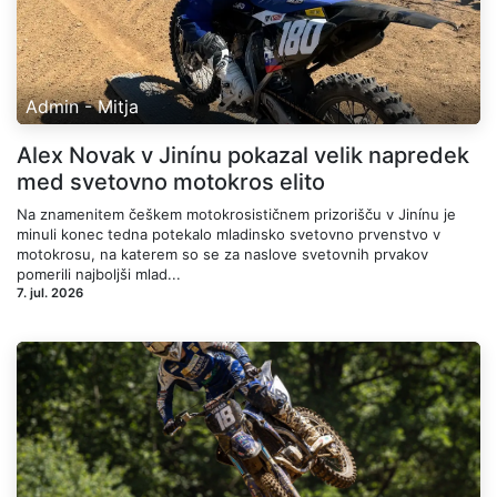
Admin - Mitja
Alex Novak v Jinínu pokazal velik napredek
med svetovno motokros elito
Na znamenitem češkem motokrosističnem prizorišču v Jinínu je
minuli konec tedna potekalo mladinsko svetovno prvenstvo v
motokrosu, na katerem so se za naslove svetovnih prvakov
pomerili najboljši mlad...
7. jul. 2026